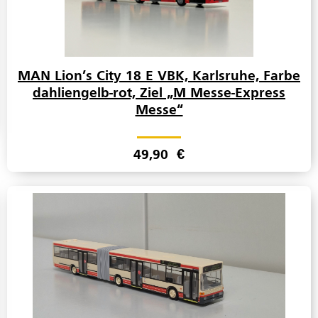
MAN Lion’s City 18 E VBK, Karlsruhe, Farbe
dahliengelb-rot, Ziel „M Messe-Express
Messe“
49,90
€