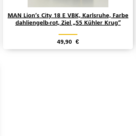
MAN Lion’s City 18 E VBK, Karlsruhe, Farbe
dahliengelb-rot, Ziel „55 Kühler Krug”
49,90
€