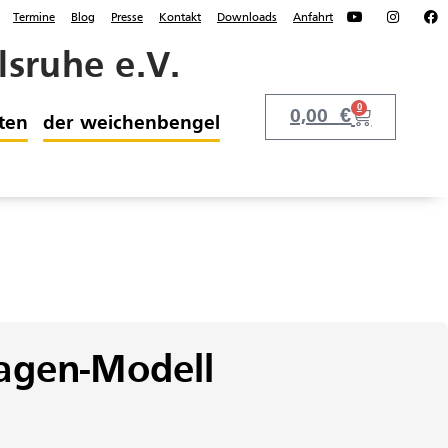
Termine
Blog
Presse
Kontakt
Downloads
Anfahrt
sruhe e.V.
0
0,00
€
ten
der weichenbengel
agen-Modell