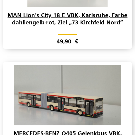
MAN Lion’s City 18 E VBK, Karlsruhe, Farbe
dahliengelb-rot, Ziel „73 Kirchfeld Nord”
49,90
€
MERCEDES-BENZ O405 Gelenkbus VBK,