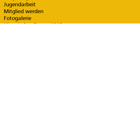
Jugendarbeit
Mitglied werden
Fotogalerie
Historisches Depot 1913
Museumswagenpark
Sonderfahrten
Shop
Kontakt
Downloads
Anfahrt
Der Weichenbengel
Widerrufsbelehrung
Gefördert von: