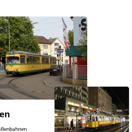
ten
traßenbahnen