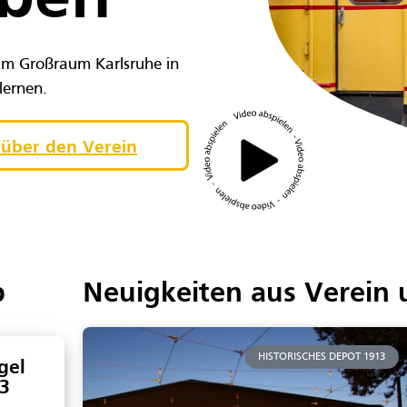
eben
im Großraum Karlsruhe in
ernen.
über den Verein
p
Neuigkeiten aus Verei
HISTORISCHES DEPOT 1913
gel
3