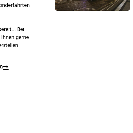
Sonderfahrten
bereit… Bei
r Ihnen gerne
rstellen
en